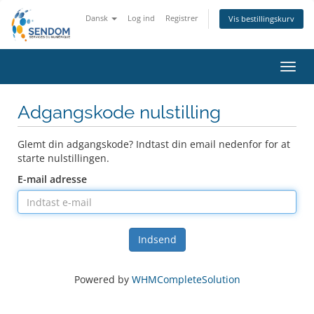
Dansk
Log ind
Registrer
Vis bestillingskurv
Skift
navig
Adgangskode nulstilling
Glemt din adgangskode? Indtast din email nedenfor for at
starte nulstillingen.
E-mail adresse
Indsend
Powered by
WHMCompleteSolution