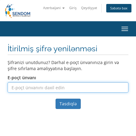
Azerbaijani
Giriş
Qeydiyyat
Səbətə bax
Naviq
keçid
İtirilmiş şifrə yenilənməsi
Şifrənizi unutdunuz? Dərhal e-poçt ünvanınıza girin və
şifre sıfırlama əməliyyatına başlayın.
E-poçt ünvanı
Təsdiqlə