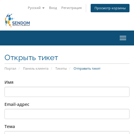
Русский
Вход
Регистрация
Просмотр корзины
Пере
нави
Открыть тикет
Портал
Панель клиента
Тикеты
Отправить тикет
Имя
Email-адрес
Тема