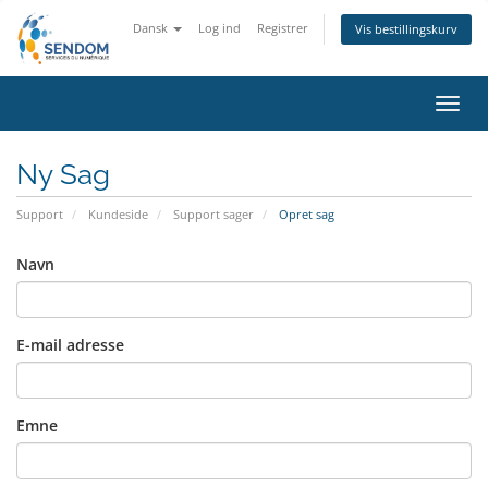
Dansk
Log ind
Registrer
Vis bestillingskurv
Skift
navig
Ny Sag
Support
Kundeside
Support sager
Opret sag
Navn
E-mail adresse
Emne