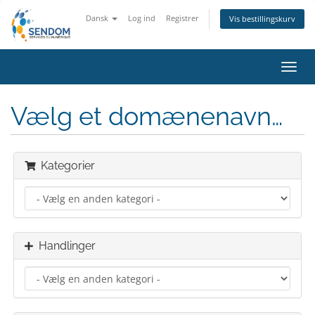
Dansk
Log ind
Registrer
Vis bestillingskurv
Skift
navig
Vælg et domænenavn…
Kategorier
Handlinger